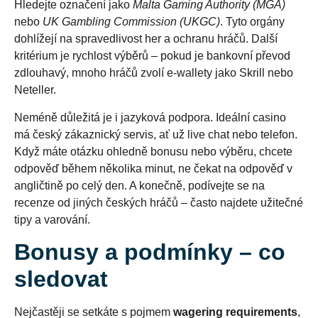
Hledejte označení jako
Malta Gaming Authority (MGA)
nebo
UK Gambling Commission (UKGC)
. Tyto orgány
dohlížejí na spravedlivost her a ochranu hráčů. Další
kritérium je rychlost výběrů – pokud je bankovní převod
zdlouhavý, mnoho hráčů zvolí e‑wallety jako Skrill nebo
Neteller.
Neméně důležitá je i jazyková podpora. Ideální casino
má český zákaznický servis, ať už live chat nebo telefon.
Když máte otázku ohledně bonusu nebo výběru, chcete
odpověď během několika minut, ne čekat na odpověď v
angličtině po celý den. A konečně, podívejte se na
recenze od jiných českých hráčů – často najdete užitečné
tipy a varování.
Bonusy a podmínky – co
sledovat
Nejčastěji se setkáte s pojmem
wagering requirements
,