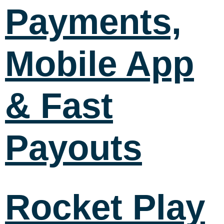
Payments,
Mobile App
& Fast
Payouts
Rocket Play