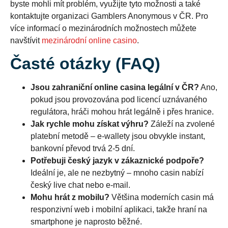
byste mohli mít problém, využijte tyto možnosti a také
kontaktujte organizaci Gamblers Anonymous v ČR. Pro
více informací o mezinárodních možnostech můžete
navštívit
mezinárodní online casino
.
Časté otázky (FAQ)
Jsou zahraniční online casina legální v ČR?
Ano,
pokud jsou provozována pod licencí uznávaného
regulátora, hráči mohou hrát legálně i přes hranice.
Jak rychle mohu získat výhru?
Záleží na zvolené
platební metodě – e‑wallety jsou obvykle instant,
bankovní převod trvá 2‑5 dní.
Potřebuji český jazyk v zákaznické podpoře?
Ideální je, ale ne nezbytný – mnoho casin nabízí
český live chat nebo e‑mail.
Mohu hrát z mobilu?
Většina moderních casin má
responzivní web i mobilní aplikaci, takže hraní na
smartphone je naprosto běžné.