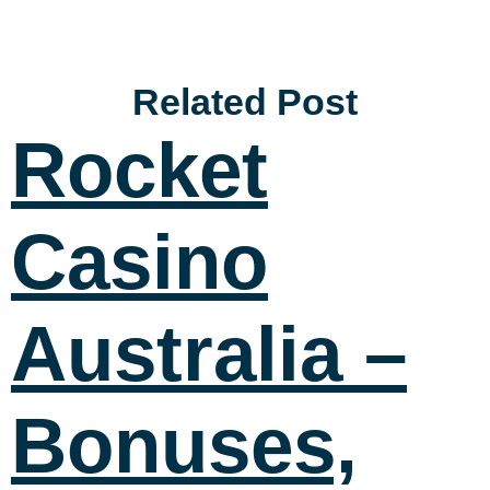
Related Post
Rocket
Casino
Australia –
Bonuses,