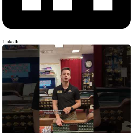
LinkedIn