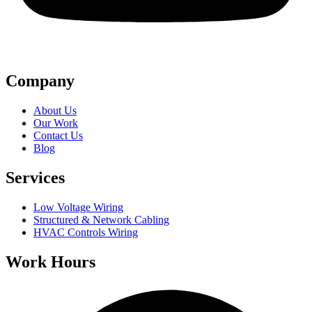
Company
About Us
Our Work
Contact Us
Blog
Services
Low Voltage Wiring
Structured & Network Cabling
HVAC Controls Wiring
Work Hours