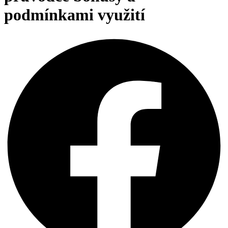
podmínkami využití