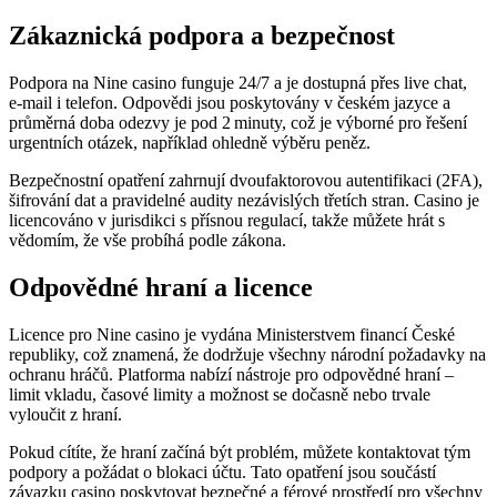
Zákaznická podpora a bezpečnost
Podpora na Nine casino funguje 24/7 a je dostupná přes live chat,
e‑mail i telefon. Odpovědi jsou poskytovány v českém jazyce a
průměrná doba odezvy je pod 2 minuty, což je výborné pro řešení
urgentních otázek, například ohledně výběru peněz.
Bezpečnostní opatření zahrnují dvoufaktorovou autentifikaci (2FA),
šifrování dat a pravidelné audity nezávislých třetích stran. Casino je
licencováno v jurisdikci s přísnou regulací, takže můžete hrát s
vědomím, že vše probíhá podle zákona.
Odpovědné hraní a licence
Licence pro Nine casino je vydána Ministerstvem financí České
republiky, což znamená, že dodržuje všechny národní požadavky na
ochranu hráčů. Platforma nabízí nástroje pro odpovědné hraní –
limit vkladu, časové limity a možnost se dočasně nebo trvale
vyloučit z hraní.
Pokud cítíte, že hraní začíná být problém, můžete kontaktovat tým
podpory a požádat o blokaci účtu. Tato opatření jsou součástí
závazku casino poskytovat bezpečné a férové prostředí pro všechny