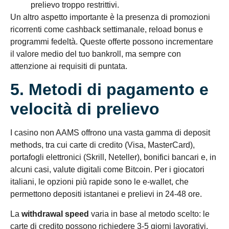
prelievo troppo restrittivi.
Un altro aspetto importante è la presenza di promozioni
ricorrenti come cashback settimanale, reload bonus e
programmi fedeltà. Queste offerte possono incrementare
il valore medio del tuo bankroll, ma sempre con
attenzione ai requisiti di puntata.
5. Metodi di pagamento e
velocità di prelievo
I casino non AAMS offrono una vasta gamma di deposit
methods, tra cui carte di credito (Visa, MasterCard),
portafogli elettronici (Skrill, Neteller), bonifici bancari e, in
alcuni casi, valute digitali come Bitcoin. Per i giocatori
italiani, le opzioni più rapide sono le e‑wallet, che
permettono depositi istantanei e prelievi in 24‑48 ore.
La
withdrawal speed
varia in base al metodo scelto: le
carte di credito possono richiedere 3‑5 giorni lavorativi,