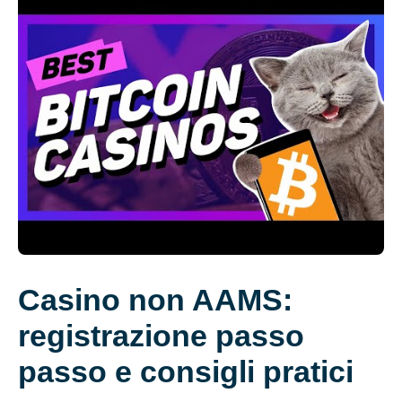
Casino non AAMS:
registrazione passo
passo e consigli pratici