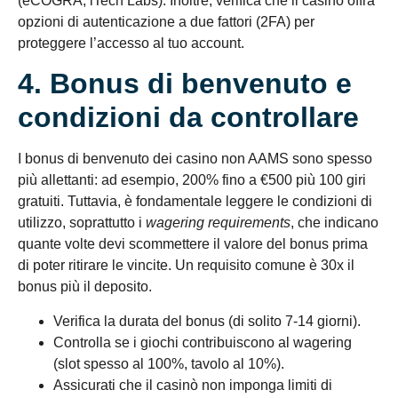
(eCOGRA, iTech Labs). Inoltre, verifica che il casinò offra
opzioni di autenticazione a due fattori (2FA) per
proteggere l’accesso al tuo account.
4. Bonus di benvenuto e
condizioni da controllare
I bonus di benvenuto dei casino non AAMS sono spesso
più allettanti: ad esempio, 200% fino a €500 più 100 giri
gratuiti. Tuttavia, è fondamentale leggere le condizioni di
utilizzo, soprattutto i
wagering requirements
, che indicano
quante volte devi scommettere il valore del bonus prima
di poter ritirare le vincite. Un requisito comune è 30x il
bonus più il deposito.
Verifica la durata del bonus (di solito 7-14 giorni).
Controlla se i giochi contribuiscono al wagering
(slot spesso al 100%, tavolo al 10%).
Assicurati che il casinò non imponga limiti di