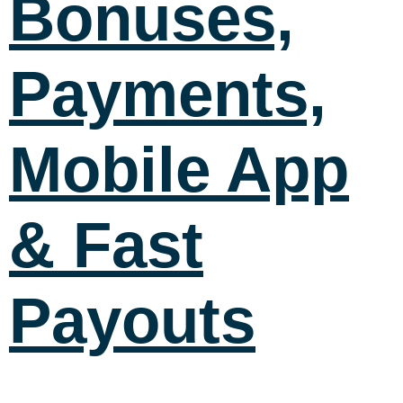
Bonuses,
Payments,
Mobile App
& Fast
Payouts