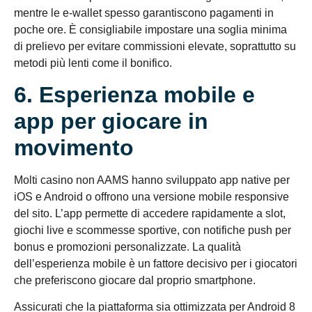
mentre le e‑wallet spesso garantiscono pagamenti in
poche ore. È consigliabile impostare una soglia minima
di prelievo per evitare commissioni elevate, soprattutto su
metodi più lenti come il bonifico.
6. Esperienza mobile e
app per giocare in
movimento
Molti casino non AAMS hanno sviluppato app native per
iOS e Android o offrono una versione mobile responsive
del sito. L’app permette di accedere rapidamente a slot,
giochi live e scommesse sportive, con notifiche push per
bonus e promozioni personalizzate. La qualità
dell’esperienza mobile è un fattore decisivo per i giocatori
che preferiscono giocare dal proprio smartphone.
Assicurati che la piattaforma sia ottimizzata per Android 8