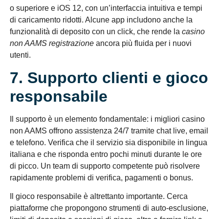
o superiore e iOS 12, con un’interfaccia intuitiva e tempi
di caricamento ridotti. Alcune app includono anche la
funzionalità di deposito con un click, che rende la
casino
non AAMS registrazione
ancora più fluida per i nuovi
utenti.
7. Supporto clienti e gioco
responsabile
Il supporto è un elemento fondamentale: i migliori casino
non AAMS offrono assistenza 24/7 tramite chat live, email
e telefono. Verifica che il servizio sia disponibile in lingua
italiana e che risponda entro pochi minuti durante le ore
di picco. Un team di supporto competente può risolvere
rapidamente problemi di verifica, pagamenti o bonus.
Il gioco responsabile è altrettanto importante. Cerca
piattaforme che propongono strumenti di auto‑esclusione,