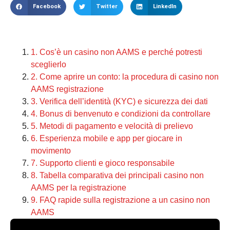
Facebook
Twitter
LinkedIn
1. Cos’è un casino non AAMS e perché potresti
sceglierlo
2. Come aprire un conto: la procedura di casino non
AAMS registrazione
3. Verifica dell’identità (KYC) e sicurezza dei dati
4. Bonus di benvenuto e condizioni da controllare
5. Metodi di pagamento e velocità di prelievo
6. Esperienza mobile e app per giocare in
movimento
7. Supporto clienti e gioco responsabile
8. Tabella comparativa dei principali casino non
AAMS per la registrazione
9. FAQ rapide sulla registrazione a un casino non
AAMS