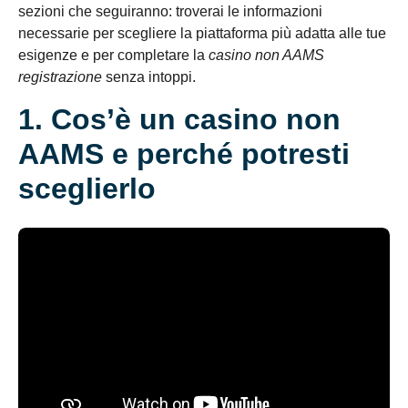
sezioni che seguiranno: troverai le informazioni
necessarie per scegliere la piattaforma più adatta alle tue
esigenze e per completare la
casino non AAMS
registrazione
senza intoppi.
1. Cos’è un casino non
AAMS e perché potresti
sceglierlo