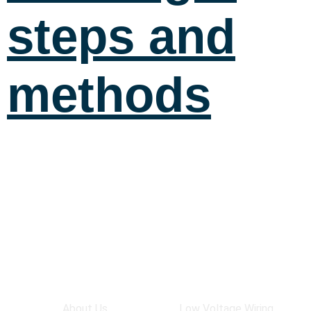
steps and
methods
Company
Services
About Us
Low Voltage Wiring