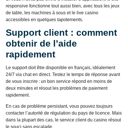
responsive fonctionne tout aussi bien, avec tous les jeux
de table, les machines à sous et le live casino
accessibles en quelques tapotements.
Support client : comment
obtenir de l’aide
rapidement
Le support doit être disponible en français, idéalement
24/7 via chat en direct. Testez le temps de réponse avant
de vous inscrire : un bon service répond en moins de
deux minutes et résout les problèmes de paiement
rapidement.
En cas de problème persistant, vous pouvez toujours
contacter l’autorité de régulation du pays de licence. Mais
dans la plupart des cas, le service client du casino résout
le souci sans escalade.