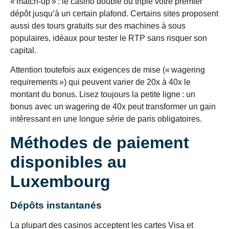
« match‑up » : le casino double ou triple votre premier
dépôt jusqu’à un certain plafond. Certains sites proposent
aussi des tours gratuits sur des machines à sous
populaires, idéaux pour tester le RTP sans risquer son
capital.
Attention toutefois aux exigences de mise (« wagering
requirements ») qui peuvent varier de 20x à 40x le
montant du bonus. Lisez toujours la petite ligne : un
bonus avec un wagering de 40x peut transformer un gain
intéressant en une longue série de paris obligatoires.
Méthodes de paiement
disponibles au
Luxembourg
Dépôts instantanés
La plupart des casinos acceptent les cartes Visa et