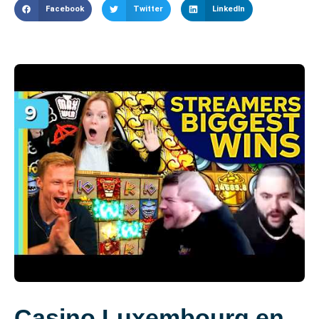
Facebook
Twitter
LinkedIn
Casino Luxembourg en