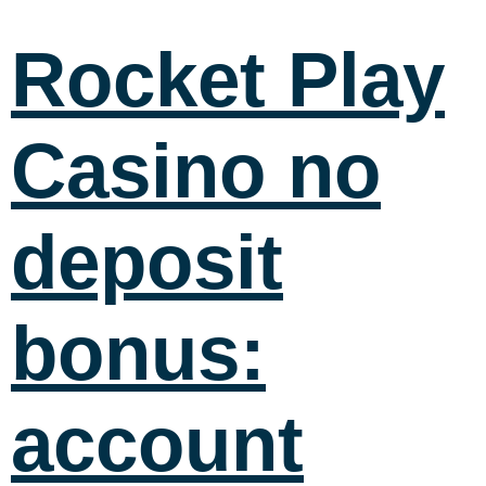
Rocket Play
Casino no
deposit
bonus:
account