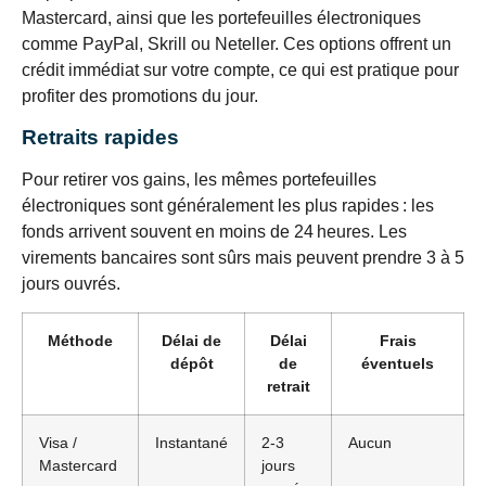
Mastercard, ainsi que les portefeuilles électroniques
comme PayPal, Skrill ou Neteller. Ces options offrent un
crédit immédiat sur votre compte, ce qui est pratique pour
profiter des promotions du jour.
Retraits rapides
Pour retirer vos gains, les mêmes portefeuilles
électroniques sont généralement les plus rapides : les
fonds arrivent souvent en moins de 24 heures. Les
virements bancaires sont sûrs mais peuvent prendre 3 à 5
jours ouvrés.
Méthode
Délai de
Délai
Frais
dépôt
de
éventuels
retrait
Visa /
Instantané
2‑3
Aucun
Mastercard
jours